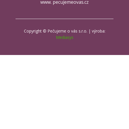
www. pecujemeovas.cz
Copyright © Pečujeme o vás s.r.o. | výroba:
Mediasys