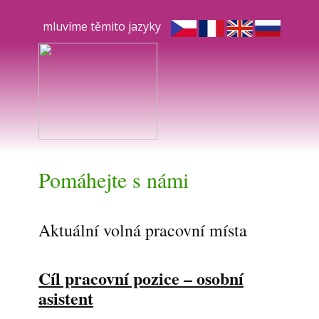
mluvíme těmito jazyky
ÚVOD
SLUŽBY
PŘIDEJ SE K NÁM
NÁŠ TÝM
Pomáhejte s námi
Aktuální volná pracovní místa
Cíl pracovní pozice – osobní
asistent